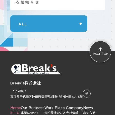
るお知らせ
ALL
PAGE TOP
Break’s株式会社
〒101-0037
東京都千代田区神田西福田町3番地 RBM神田ビル 6階
メ
Home
Our Business
Work Place
Company
News