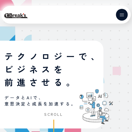
メ
イ
ン
コ
ン
テ
Home
ン
ツ
テクノロジーで、
に
ビジネスを
移
動
前進させる。
データとAIで、
意思決定と成長を加速する。
SCROLL