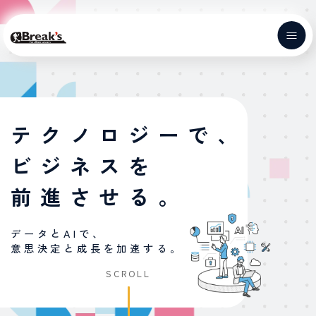
メ
イ
ン
コ
ン
テ
Home
ン
ツ
テクノロジーで、
に
ビジネスを
移
動
前進させる。
データとAIで、
意思決定と成長を加速する。
SCROLL