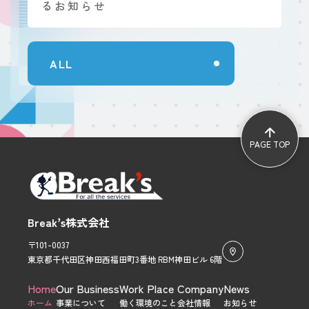
るお知らせ
ALL
PAGE TOP
Break’s株式会社
〒101-0037
東京都千代田区神田西福田町3番地 RBM神田ビル 6階
メ
Home
Our Business
Work Place
Company
News